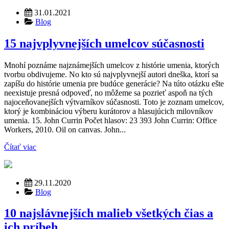
31.01.2021
Blog
15 najvplyvnejších umelcov súčasnosti
Mnohí poznáme najznámejších umelcov z histórie umenia, ktorých
tvorbu obdivujeme. No kto sú najvplyvnejší autori dneška, ktorí sa
zapíšu do histórie umenia pre budúce generácie? Na túto otázku ešte
neexistuje presná odpoveď, no môžeme sa pozrieť aspoň na tých
najoceňovanejších výtvarníkov súčasnosti. Toto je zoznam umelcov,
ktorý je kombináciou výberu kurátorov a hlasujúcich milovníkov
umenia. 15. John Currin Počet hlasov: 23 393 John Currin: Office
Workers, 2010. Oil on canvas. John...
Čítať viac
29.11.2020
Blog
10 najslávnejších malieb všetkých čias a
ich príbeh