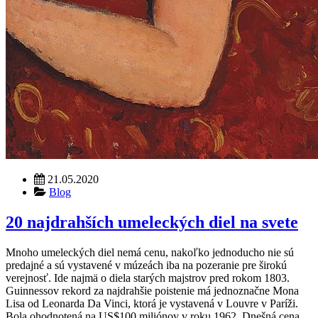
21.05.2020
Blog
20 najdrahších umeleckých diel na svete
Mnoho umeleckých diel nemá cenu, nakoľko jednoducho nie sú
predajné a sú vystavené v múzeách iba na pozeranie pre širokú
verejnosť. Ide najmä o diela starých majstrov pred rokom 1803.
Guinnessov rekord za najdrahšie poistenie má jednoznačne Mona
Lisa od Leonarda Da Vinci, ktorá je vystavená v Louvre v Paríži.
Bola ohodnotená na US$100 miliónov v roku 1962. Dnešná cena