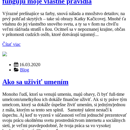
fungujú moje vlastné pravidlá
Výrazné prelínajúce sa farby, snová nálada a množstvo detailov, na
prvý pohľad skrytých – take sú obrazy Katky Kačicovej. Mnohé ťa
vtiahnu do jej vlastného snového sveta, a ty sa v ňom na chvíľu
veľmi rád/rada stratíš s ňou. Ocitneš sa v nepoznanej krajine, občas
v prítomosti cudzích osôb, ktoré dotvárajú tajomný...
Čítať viac
16.03.2020
Blog
Ako sa uživiť umením
Monoho ľudí, ktorí sa venujú umeniu, majú obavy, či byť full-time
umelcom/umelkyňou ich dokáže finančne uživiť. Ak si ty práve tým
umelcom, ktorý sa dokáže úspešne živiť umením, si jedným/jednou
z mála, ktorým sa tento sen splnil. Samotný talent nestačí k
úspechu. Aj keď to vyzerá v súčasnosti veľmi jednuché prezentovať
svoju prácu okolitému svetu prostredníctvom internetu a sociálnych
sietí, je veľmi pravdepodobné, že tvoja práca sa vo vysokej