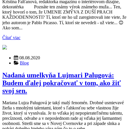
Kristína Falťanová, redaktorka magazínu o interiérovom dizajne,
dekoratérka Poznáte ten známy výrok známeho muža... Ten,
ktorý hovorí o tom, že UMENIE ZMÝVA Z DUŠÍ PRACH
KAŽDODENNOSTI? Tí, ktorí ste ho už zaregistrovali iste viete, že
jeho autorom je Pablo Picasso. Tí, ktorí ste nevedeli - už viete... 😊
Ako som...
Čítať viac
08.08.2020
Blog
Nadaná umelkyňa Lujmari Palugová:
Budem ďalej pokračovať v tom, ako žiť
svoj sen.
Mariana Lujza Palugová je taký malý fenomén. Drobné usmievavé
žieňa s mnohými talentami, ktoré s ľahkosťou sebe vlastnou žije
život, ktorý si vysnívala. Je to vďaka jej nepopierateľnému talentu,
precíznosti, odvahe a v neposlednom rade aj vďaka jej šarmantnej
osobnosti. Stretli sme sa v Novej Cvernovke a pri západe slnka a
pohári dobrého bieleho vína nám čo to o sebe...