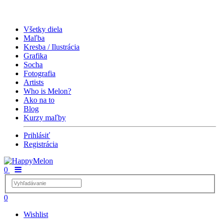
Všetky diela
Maľba
Kresba / Ilustrácia
Grafika
Socha
Fotografia
Artists
Who is Melon?
Ako na to
Blog
Kurzy maľby
Prihlásiť
Registrácia
0
0
Wishlist