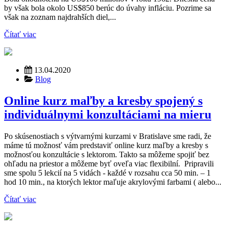
by však bola okolo US$850 berúc do úvahy infláciu. Pozrime sa
však na zoznam najdrahších diel,...
Čítať viac
13.04.2020
Blog
Online kurz maľby a kresby spojený s
individuálnymi konzultáciami na mieru
Po skúsenostiach s výtvarnými kurzami v Bratislave sme radi, že
máme tú možnosť vám predstaviť online kurz maľby a kresby s
možnosťou konzultácie s lektorom. Takto sa môžeme spojiť bez
ohľadu na priestor a môžeme byť oveľa viac flexibilní. Pripravili
sme spolu 5 lekcií na 5 vidách - každé v rozsahu cca 50 min. – 1
hod 10 min., na ktorých lektor maľuje akrylovými farbami ( alebo...
Čítať viac