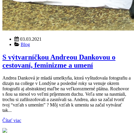
03.03.2021
Blog
S výtvarníčkou Andreou Dankovou o
cestovaní, feminizme a umení
Andrea Danková je mladá umelkyňa, ktorá vyštudovala fotografiu a
dizajn na college v Londýne a posledné roky sa venuje okrem
fotografii aj abstraktnej maľbe na veľkorozmerné plátna. Rozhovor
s ňou sa niesol vo veľmi príjemnom duchu. Veľa sme sa nasmiali,
trochu si zafilozofovali a zasnívali sa. Andrea, ako sa začal tvoriť
tvoj “vzťah s umením” ? Môj vzťah k umeniu sa začal vytvárať
tak...
Čítať viac