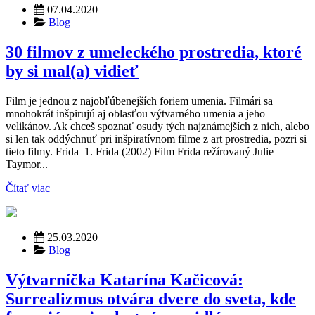
07.04.2020
Blog
30 filmov z umeleckého prostredia, ktoré
by si mal(a) vidieť
Film je jednou z najobľúbenejších foriem umenia. Filmári sa
mnohokrát inšpirujú aj oblasťou výtvarného umenia a jeho
velikánov. Ak chceš spoznať osudy tých najznámejších z nich, alebo
si len tak oddýchnuť pri inšpiratívnom filme z art prostredia, pozri si
tieto filmy. Frida 1. Frida (2002) Film Frida režírovaný Julie
Taymor...
Čítať viac
25.03.2020
Blog
Výtvarníčka Katarína Kačicová:
Surrealizmus otvára dvere do sveta, kde