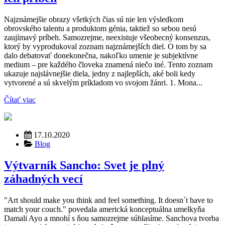
Najznámejšie obrazy všetkých čias sú nie len výsledkom
obrovského talentu a produktom génia, taktiež so sebou nesú
zaujímavý príbeh. Samozrejme, neexistuje všeobecný konsenzus,
ktorý by vyprodukoval zoznam najznámejších diel. O tom by sa
dalo debatovať donekonečna, nakoľko umenie je subjektívne
medium – pre každého človeka znamená niečo iné. Tento zoznam
ukazuje najslávnejšie diela, jedny z najlepších, aké boli kedy
vytvorené a sú skvelým príkladom vo svojom žánri. 1. Mona...
Čítať viac
17.10.2020
Blog
Výtvarník Sancho: Svet je plný
záhadných vecí
"Art should make you think and feel something. It doesn´t have to
match your couch." povedala americká konceptuálna umelkyňa
Damali Ayo a mnohí s ňou samozrejme súhlasíme. Sanchova tvorba