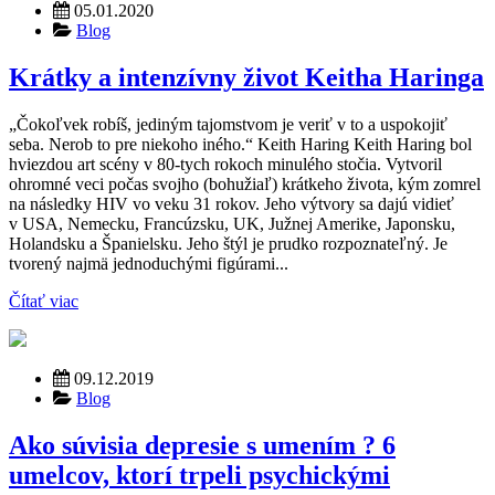
05.01.2020
Blog
Krátky a intenzívny život Keitha Haringa
„Čokoľvek robíš, jediným tajomstvom je veriť v to a uspokojiť
seba. Nerob to pre niekoho iného.“ Keith Haring Keith Haring bol
hviezdou art scény v 80-tych rokoch minulého stočia. Vytvoril
ohromné veci počas svojho (bohužiaľ) krátkeho života, kým zomrel
na následky HIV vo veku 31 rokov. Jeho výtvory sa dajú vidieť
v USA, Nemecku, Francúzsku, UK, Južnej Amerike, Japonsku,
Holandsku a Španielsku. Jeho štýl je prudko rozpoznateľný. Je
tvorený najmä jednoduchými figúrami...
Čítať viac
09.12.2019
Blog
Ako súvisia depresie s umením ? 6
umelcov, ktorí trpeli psychickými