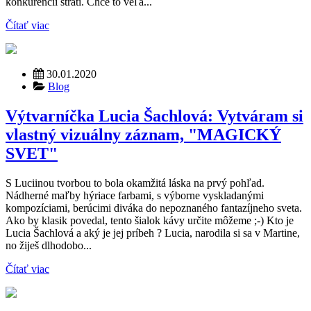
konkurencii stratí. Chce to veľa...
Čítať viac
30.01.2020
Blog
Výtvarníčka Lucia Šachlová: Vytváram si
vlastný vizuálny záznam, "MAGICKÝ
SVET"
S Luciinou tvorbou to bola okamžitá láska na prvý pohľad.
Nádherné maľby hýriace farbami, s výborne vyskladanými
kompozíciami, berúcimi diváka do nepoznaného fantazíjneho sveta.
Ako by klasik povedal, tento šialok kávy určite môžeme ;-) Kto je
Lucia Šachlová a aký je jej príbeh ? Lucia, narodila si sa v Martine,
no žiješ dlhodobo...
Čítať viac