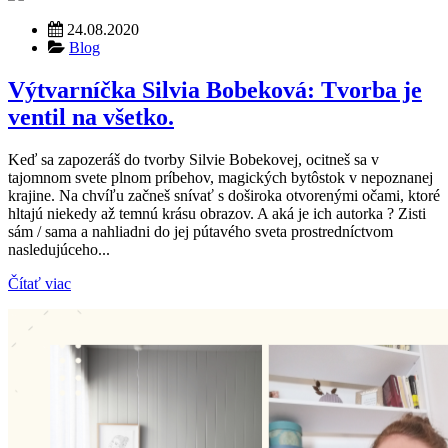
24.08.2020
Blog
Výtvarníčka Silvia Bobeková: Tvorba je
ventil na všetko.
Keď sa zapozeráš do tvorby Silvie Bobekovej, ocitneš sa v
tajomnom svete plnom príbehov, magických bytôstok v nepoznanej
krajine. Na chvíľu začneš snívať s doširoka otvorenými očami, ktoré
hltajú niekedy až temnú krásu obrazov. A aká je ich autorka ? Zisti
sám / sama a nahliadni do jej pútavého sveta prostredníctvom
nasledujúceho...
Čítať viac