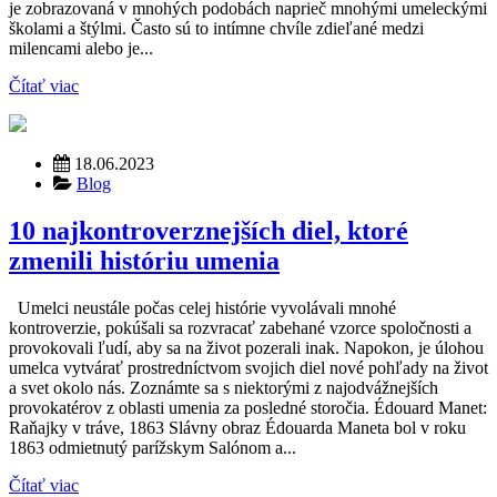
je zobrazovaná v mnohých podobách naprieč mnohými umeleckými
školami a štýlmi. Často sú to intímne chvíle zdieľané medzi
milencami alebo je...
Čítať viac
18.06.2023
Blog
10 najkontroverznejších diel, ktoré
zmenili históriu umenia
Umelci neustále počas celej histórie vyvolávali mnohé
kontroverzie, pokúšali sa rozvracať zabehané vzorce spoločnosti a
provokovali ľudí, aby sa na život pozerali inak. Napokon, je úlohou
umelca vytvárať prostredníctvom svojich diel nové pohľady na život
a svet okolo nás. Zoznámte sa s niektorými z najodvážnejších
provokatérov z oblasti umenia za posledné storočia. Édouard Manet:
Raňajky v tráve, 1863 Slávny obraz Édouarda Maneta bol v roku
1863 odmietnutý parížskym Salónom a...
Čítať viac