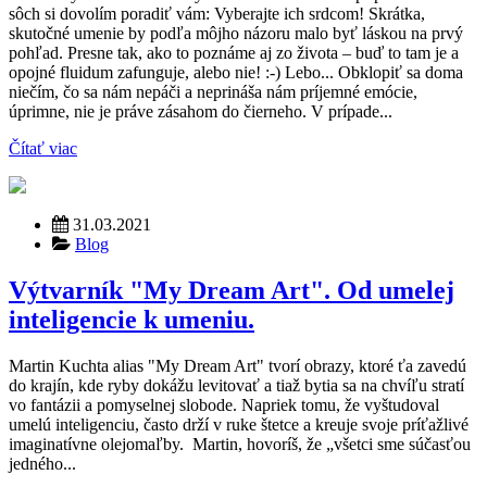
sôch si dovolím poradiť vám: Vyberajte ich srdcom! Skrátka,
skutočné umenie by podľa môjho názoru malo byť láskou na prvý
pohľad. Presne tak, ako to poznáme aj zo života – buď to tam je a
opojné fluidum zafunguje, alebo nie! :-) Lebo... Obklopiť sa doma
niečím, čo sa nám nepáči a neprináša nám príjemné emócie,
úprimne, nie je práve zásahom do čierneho. V prípade...
Čítať viac
31.03.2021
Blog
Výtvarník "My Dream Art". Od umelej
inteligencie k umeniu.
Martin Kuchta alias "My Dream Art" tvorí obrazy, ktoré ťa zavedú
do krajín, kde ryby dokážu levitovať a tiaž bytia sa na chvíľu stratí
vo fantázii a pomyselnej slobode. Napriek tomu, že vyštudoval
umelú inteligenciu, často drží v ruke štetce a kreuje svoje príťažlivé
imaginatívne olejomaľby. Martin, hovoríš, že „všetci sme súčasťou
jedného...