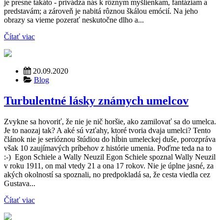
je presne takáto - privádza nás k rôznym myšlienkam, fantáziam a
predstavám; a zároveň je nabitá rôznou škálou emócií. Na jeho
obrazy sa vieme pozerať neskutočne dlho a...
Čítať viac
20.09.2020
Blog
Turbulentné lásky známych umelcov
Zvykne sa hovoriť, že nie je nič horšie, ako zamilovať sa do umelca.
Je to naozaj tak? A aké sú vzťahy, ktoré tvoria dvaja umelci? Tento
článok nie je serióznou štúdiou do hĺbin umeleckej duše, porozpráva
však 10 zaujímavých príbehov z histórie umenia. Poďme teda na to
:-) Egon Schiele a Wally Neuzil Egon Schiele spoznal Wally Neuzil
v roku 1911, on mal vtedy 21 a ona 17 rokov. Nie je úplne jasné, za
akých okolností sa spoznali, no predpokladá sa, že cesta viedla cez
Gustava...
Čítať viac