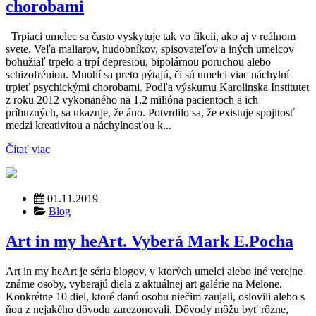
chorobami
Trpiaci umelec sa často vyskytuje tak vo fikcii, ako aj v reálnom
svete. Veľa maliarov, hudobníkov, spisovateľov a iných umelcov
bohužiaľ trpelo a trpí depresiou, bipolárnou poruchou alebo
schizofréniou. Mnohí sa preto pýtajú, či sú umelci viac náchylní
trpieť psychickými chorobami. Podľa výskumu Karolinska Institutet
z roku 2012 vykonaného na 1,2 milióna pacientoch a ich
príbuzných, sa ukazuje, že áno. Potvrdilo sa, že existuje spojitosť
medzi kreativitou a náchylnosťou k...
Čítať viac
01.11.2019
Blog
Art in my heArt. Vyberá Mark E.Pocha
Art in my heArt je séria blogov, v ktorých umelci alebo iné verejne
známe osoby, vyberajú diela z aktuálnej art galérie na Melone.
Konkrétne 10 diel, ktoré danú osobu niečim zaujali, oslovili alebo s
ňou z nejakého dôvodu zarezonovali. Dôvody môžu byť rôzne,