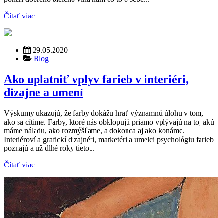
Čítať viac
29.05.2020
Blog
Ako uplatniť vplyv farieb v interiéri,
dizajne a umení
Výskumy ukazujú, že farby dokážu hrať významnú úlohu v tom,
ako sa cítime. Farby, ktoré nás obklopujú priamo vplývajú na to, akú
máme náladu, ako rozmýšľame, a dokonca aj ako konáme.
Interiéroví a grafickí dizajnéri, marketéri a umelci psychológiu farieb
poznajú a už dlhé roky tieto...
Čítať viac