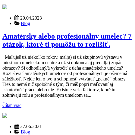
29.04.2023
Blog
Amatérsky alebo profesionálny umelec? 7
otázok, ktoré ti pomôžu to rozlíšiť.
Maľuješ už niekoľko rokov, mal(a) si už skupinovú výstavu v
miestnom umeleckom centre a už si dokonca aj predal(a) zopár
obrazov? Si odhodlaný/á vykročiť z tieňa amatérskeho umelca?
Rozlišovať amatérskych umelcov od profesionálnych je ošemetná
záležitosť. Nejde len o tvoju schopnosť vytvárať „pekné“ obrazy.
Tiež to nemá nič spoločné s tým, či máš popri maľovaní aj
„skutočnú“ prácu alebo nie. Existuje veľa faktorov, ktoré tu
zohrávajú rolu a profesionálnym umelcom sa...
Čítať viac
27.06.2021
Blog