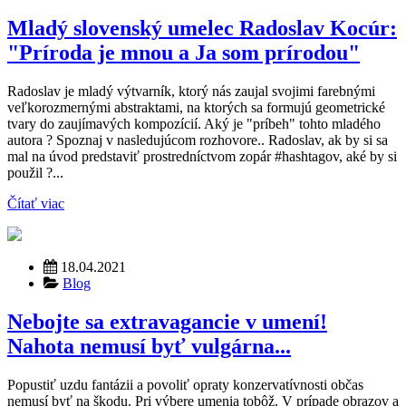
Mladý slovenský umelec Radoslav Kocúr:
"Príroda je mnou a Ja som prírodou"
Radoslav je mladý výtvarník, ktorý nás zaujal svojimi farebnými
veľkorozmernými abstraktami, na ktorých sa formujú geometrické
tvary do zaujímavých kompozícií. Aký je "príbeh" tohto mladého
autora ? Spoznaj v nasledujúcom rozhovore.. Radoslav, ak by si sa
mal na úvod predstaviť prostredníctvom zopár #hashtagov, aké by si
použil ?...
Čítať viac
18.04.2021
Blog
Nebojte sa extravagancie v umení!
Nahota nemusí byť vulgárna...
Popustiť uzdu fantázii a povoliť opraty konzervatívnosti občas
nemusí byť na škodu. Pri výbere umenia tobôž. V prípade obrazov a