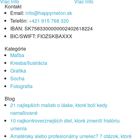
Viac info
Viac info
Kontakt
Email:
info@happymelon.sk
Telefón:
+421 915 768 320
IBAN: SK7583300000002402618224
BIC/SWIFT: FIOZSKBAXXX
Kategórie
Maľba
Kresba/Ilustrácia
Grafika
Socha
Fotografia
Blog
21 najlepších malieb o láske, ktoré boli kedy
namaľované
10 najkontroverznejších diel, ktoré zmenili históriu
umenia
Amatérsky alebo profesionálny umelec? 7 otázok, ktoré