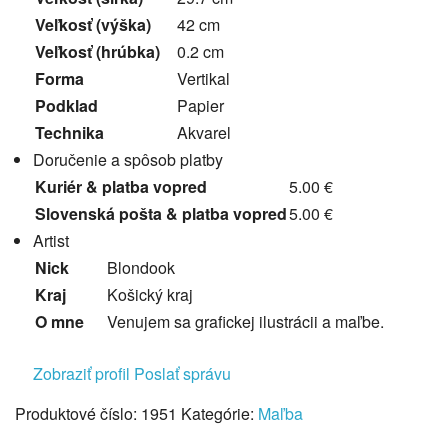
Veľkosť (výška)
42 cm
Veľkosť (hrúbka)
0.2 cm
Forma
Vertikal
Podklad
Papier
Technika
Akvarel
Doručenie a spôsob platby
Kuriér & platba vopred
5.00 €
Slovenská pošta & platba vopred
5.00 €
Artist
Nick
Blondook
Kraj
Košický kraj
O mne
Venujem sa grafickej ilustrácii a maľbe.
Zobraziť profil
Poslať správu
Produktové číslo:
1951
Kategórie:
Maľba