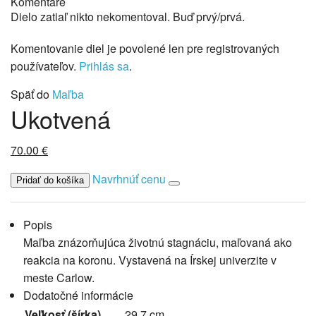
Komentáre
Dielo zatiaľ nikto nekomentoval. Buď prvý/prvá.
Komentovanie diel je povolené len pre registrovaných
používateľov.
Prihlás sa
.
Späť do
Maľba
Ukotvená
70.00
€
Navrhnúť cenu
Popis
Maľba znázorňujúca životnú stagnáciu, maľovaná ako
reakcia na koronu. Vystavená na Írskej univerzite v
meste Carlow.
Dodatočné informácie
Veľkosť (šírka)
29.7 cm