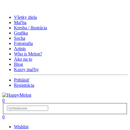
Všetky diela
Maľba
Kresba / Ilustrácia
Grafika
Socha
Fotografia
Artists
Who is Melon?
Ako na to
Blog
Kurzy maľby
Prihlásiť
Registrácia
0
0
Wishlist