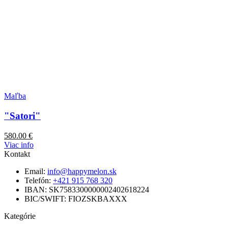
Maľba
"Satori"
580.00
€
Viac info
Kontakt
Email:
info@happymelon.sk
Telefón:
+421 915 768 320
IBAN: SK7583300000002402618224
BIC/SWIFT: FIOZSKBAXXX
Kategórie