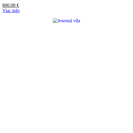
800.00
€
Viac info