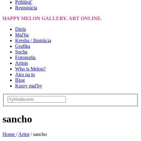
Prihlásiť
Registrácia
HAPPY MELON GALLERY. ART ONLINE.
Diela
Maľba
Kresba / Ilustrácia
Grafika
Socha
Fotografia
Artists
Who is Melon?
Ako na to
Blog
Kurzy maľby
sancho
Home
/
Artist
/
sancho