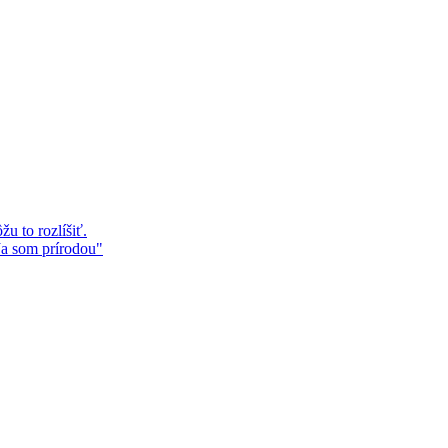
u to rozlíšiť.
Ja som prírodou"