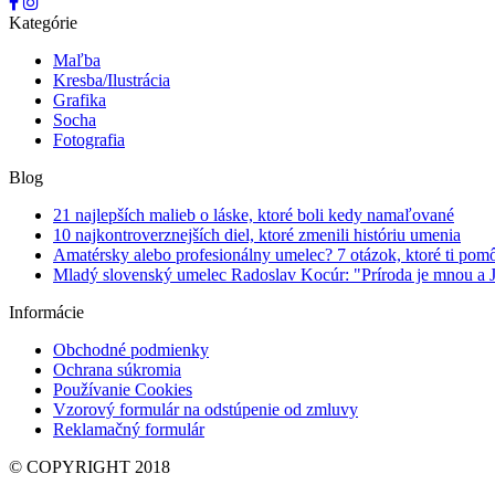
Kategórie
Maľba
Kresba/Ilustrácia
Grafika
Socha
Fotografia
Blog
21 najlepších malieb o láske, ktoré boli kedy namaľované
10 najkontroverznejších diel, ktoré zmenili históriu umenia
Amatérsky alebo profesionálny umelec? 7 otázok, ktoré ti pomôž
Mladý slovenský umelec Radoslav Kocúr: "Príroda je mnou a 
Informácie
Obchodné podmienky
Ochrana súkromia
Používanie Cookies
Vzorový formulár na odstúpenie od zmluvy
Reklamačný formulár
© COPYRIGHT 2018