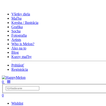
Všetky diela
Maľba
Kresba / Ilustrácia
Grafika
Socha
Fotografia
Artists
Who is Melon?
Ako na to
Blog
Kurzy maľby
Prihlásiť
Registrácia
0
0
Wishlist