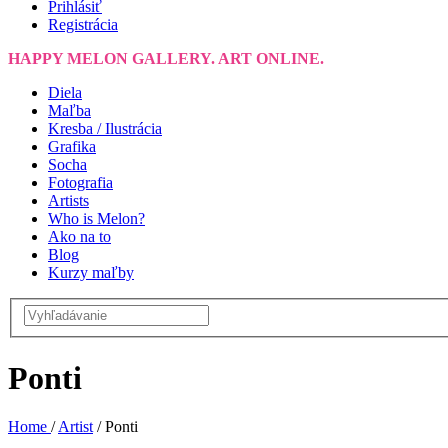
Prihlásiť
Registrácia
HAPPY MELON GALLERY. ART ONLINE.
Diela
Maľba
Kresba / Ilustrácia
Grafika
Socha
Fotografia
Artists
Who is Melon?
Ako na to
Blog
Kurzy maľby
Ponti
Home
/
Artist
/
Ponti