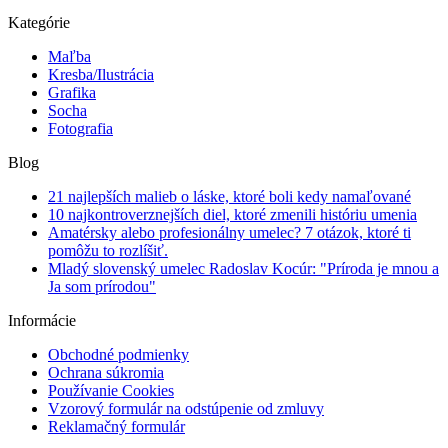
Kategórie
Maľba
Kresba/Ilustrácia
Grafika
Socha
Fotografia
Blog
21 najlepších malieb o láske, ktoré boli kedy namaľované
10 najkontroverznejších diel, ktoré zmenili históriu umenia
Amatérsky alebo profesionálny umelec? 7 otázok, ktoré ti
pomôžu to rozlíšiť.
Mladý slovenský umelec Radoslav Kocúr: "Príroda je mnou a
Ja som prírodou"
Informácie
Obchodné podmienky
Ochrana súkromia
Používanie Cookies
Vzorový formulár na odstúpenie od zmluvy
Reklamačný formulár