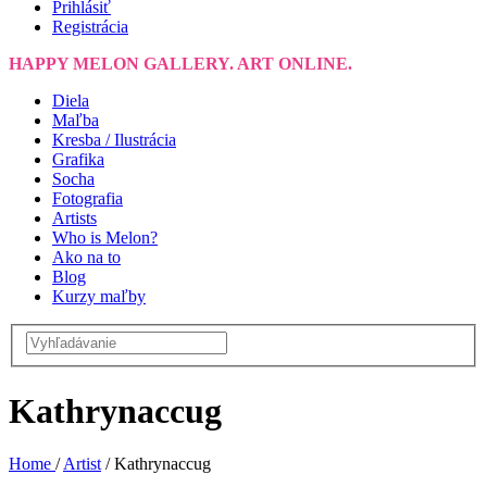
Prihlásiť
Registrácia
HAPPY MELON GALLERY. ART ONLINE.
Diela
Maľba
Kresba / Ilustrácia
Grafika
Socha
Fotografia
Artists
Who is Melon?
Ako na to
Blog
Kurzy maľby
Kathrynaccug
Home
/
Artist
/
Kathrynaccug