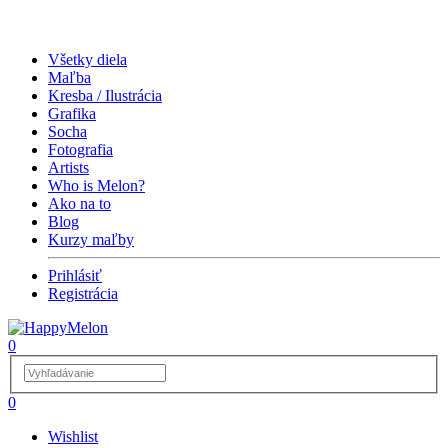
Všetky diela
Maľba
Kresba / Ilustrácia
Grafika
Socha
Fotografia
Artists
Who is Melon?
Ako na to
Blog
Kurzy maľby
Prihlásiť
Registrácia
0
0
Wishlist