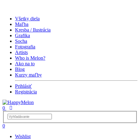
Všetky diela
Maľba
Kresba / Ilustrácia
Grafika
Socha
Fotografia
Artists
Who is Melon?
Ako na to
Blog
Kurzy maľby
Prihlásiť
Registrácia
0
0
Wishlist