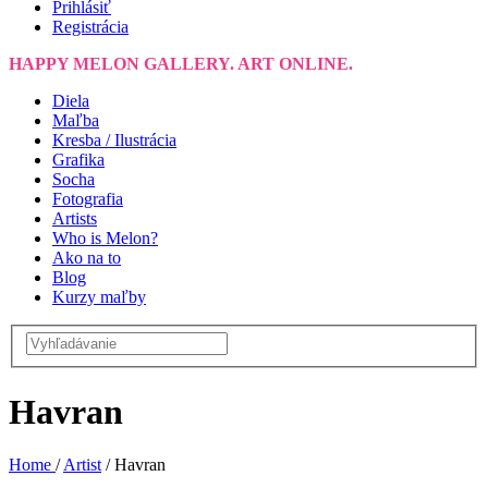
Prihlásiť
Registrácia
HAPPY MELON GALLERY. ART ONLINE.
Diela
Maľba
Kresba / Ilustrácia
Grafika
Socha
Fotografia
Artists
Who is Melon?
Ako na to
Blog
Kurzy maľby
Havran
Home
/
Artist
/
Havran