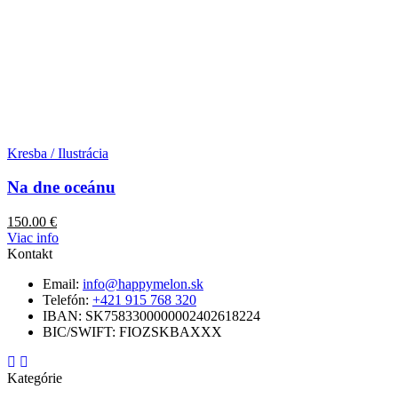
Kresba / Ilustrácia
Na dne oceánu
150.00
€
Viac info
Kontakt
Email:
info@happymelon.sk
Telefón:
+421 915 768 320
IBAN: SK7583300000002402618224
BIC/SWIFT: FIOZSKBAXXX
Kategórie