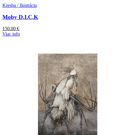
Kresba / Ilustrácia
Moby D.I.C.K
150.00
€
Viac info