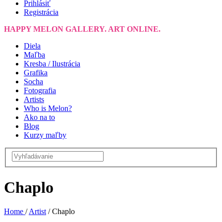
Prihlásiť
Registrácia
HAPPY MELON GALLERY. ART ONLINE.
Diela
Maľba
Kresba / Ilustrácia
Grafika
Socha
Fotografia
Artists
Who is Melon?
Ako na to
Blog
Kurzy maľby
Chaplo
Home
/
Artist
/
Chaplo