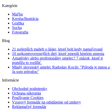
Kategórie
Maľba
Kresba/Ilustrácia
Grafika
Socha
Fotografia
Blog
21 najlepších malieb o láske, ktoré boli kedy namaľované
10 najkontroverznejších diel, ktoré zmenili históriu umenia
Amatérsky alebo profesionálny umelec? 7 otázok, ktoré ti
pomôžu to rozlíšiť.
Mladý slovenský umelec Radoslav Kocúr: "Príroda je mnou a
Ja som prírodou"
Informácie
Obchodné podmienky
Ochrana súkromia
Používanie Cookies
Vzorový formulár na odstúpenie od zmluvy
Reklamačný formulár