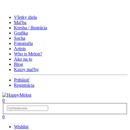
Všetky diela
Maľba
Kresba / Ilustrácia
Grafika
Socha
Fotografia
Artists
Who is Melon?
Ako na to
Blog
Kurzy maľby
Prihlásiť
Registrácia
0
0
Wishlist