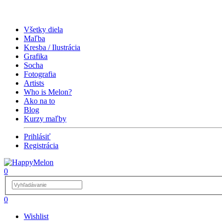
Všetky diela
Maľba
Kresba / Ilustrácia
Grafika
Socha
Fotografia
Artists
Who is Melon?
Ako na to
Blog
Kurzy maľby
Prihlásiť
Registrácia
0
0
Wishlist