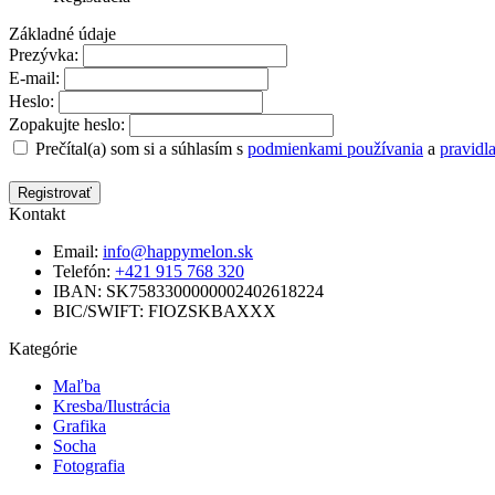
Základné údaje
Prezývka:
E-mail:
Heslo:
Zopakujte heslo:
Prečítal(a) som si a súhlasím s
podmienkami používania
a
pravidl
Kontakt
Email:
info@happymelon.sk
Telefón:
+421 915 768 320
IBAN: SK7583300000002402618224
BIC/SWIFT: FIOZSKBAXXX
Kategórie
Maľba
Kresba/Ilustrácia
Grafika
Socha
Fotografia