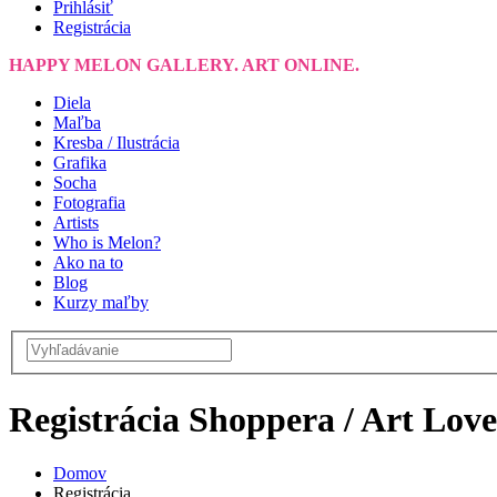
Prihlásiť
Registrácia
HAPPY MELON GALLERY. ART ONLINE.
Diela
Maľba
Kresba / Ilustrácia
Grafika
Socha
Fotografia
Artists
Who is Melon?
Ako na to
Blog
Kurzy maľby
Registrácia Shoppera / Art Lov
Domov
Registrácia