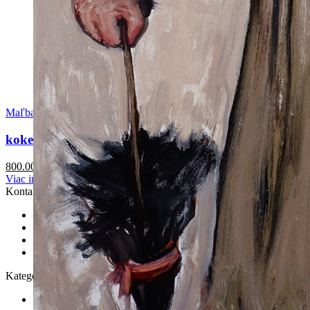
Maľba
koketa
800.00
€
Viac info
Kontakt
Email:
info@happymelon.sk
Telefón:
+421 915 768 320
IBAN: SK7583300000002402618224
BIC/SWIFT: FIOZSKBAXXX
Kategórie
Maľba