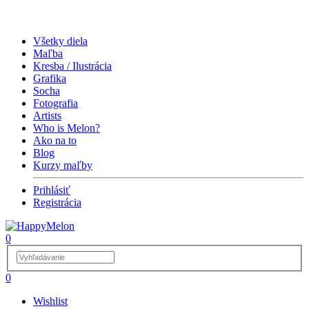
Všetky diela
Maľba
Kresba / Ilustrácia
Grafika
Socha
Fotografia
Artists
Who is Melon?
Ako na to
Blog
Kurzy maľby
Prihlásiť
Registrácia
0
0
Wishlist