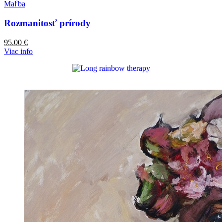
Maľba
Rozmanitosť prírody
95.00
€
Viac info