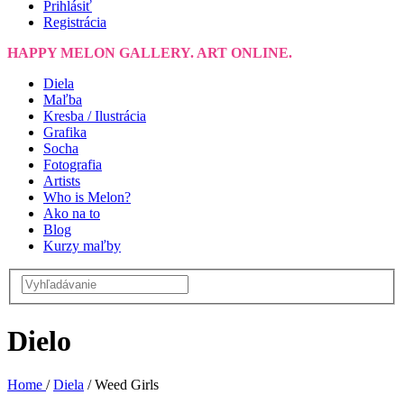
Prihlásiť
Registrácia
HAPPY MELON GALLERY. ART ONLINE.
Diela
Maľba
Kresba / Ilustrácia
Grafika
Socha
Fotografia
Artists
Who is Melon?
Ako na to
Blog
Kurzy maľby
Dielo
Home
/
Diela
/
Weed Girls