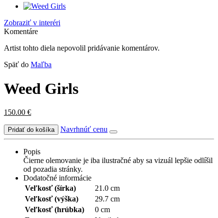
Zobraziť v interéri
Komentáre
Artist tohto diela nepovolil pridávanie komentárov.
Späť do
Maľba
Weed Girls
150.00
€
Navrhnúť cenu
Popis
Čierne olemovanie je iba ilustračné aby sa vizuál lepšie odlíšil
od pozadia stránky.
Dodatočné informácie
Veľkosť (šírka)
21.0 cm
Veľkosť (výška)
29.7 cm
Veľkosť (hrúbka)
0 cm