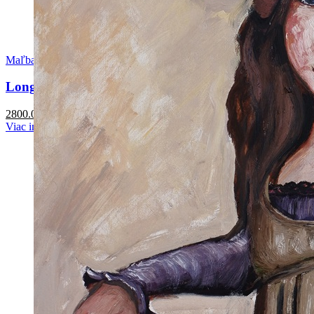
Maľba
Long rainbow therapy
2800.00
€
Viac info