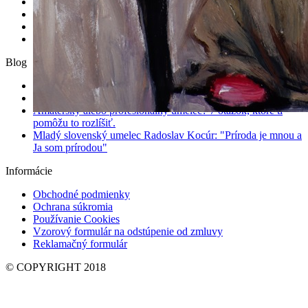
Kresba/Ilustrácia
Grafika
Socha
Fotografia
Blog
21 najlepších malieb o láske, ktoré boli kedy namaľované
10 najkontroverznejších diel, ktoré zmenili históriu umenia
Amatérsky alebo profesionálny umelec? 7 otázok, ktoré ti
pomôžu to rozlíšiť.
Mladý slovenský umelec Radoslav Kocúr: "Príroda je mnou a
Ja som prírodou"
Informácie
Obchodné podmienky
Ochrana súkromia
Používanie Cookies
Vzorový formulár na odstúpenie od zmluvy
Reklamačný formulár
© COPYRIGHT 2018