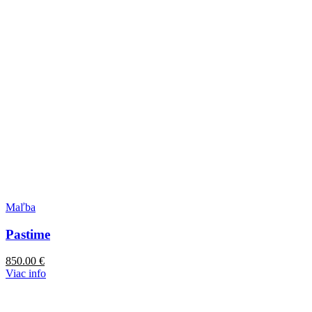
Maľba
Pastime
850.00
€
Viac info