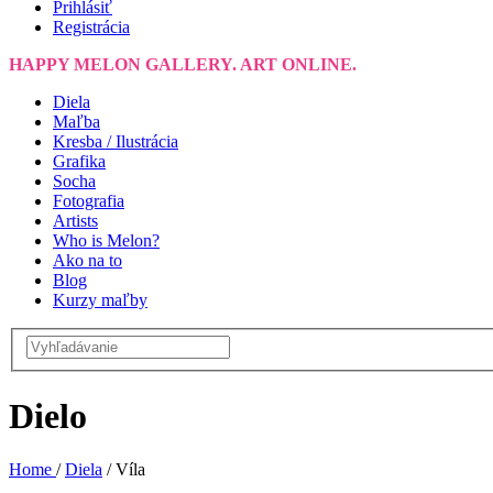
Prihlásiť
Registrácia
HAPPY MELON GALLERY. ART ONLINE.
Diela
Maľba
Kresba / Ilustrácia
Grafika
Socha
Fotografia
Artists
Who is Melon?
Ako na to
Blog
Kurzy maľby
Dielo
Home
/
Diela
/
Víla