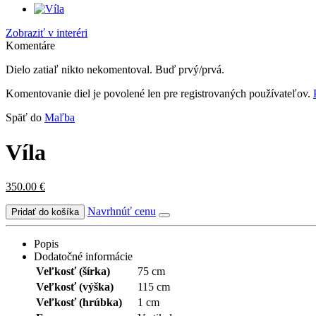
Zobraziť v interéri
Komentáre
Dielo zatiaľ nikto nekomentoval. Buď prvý/prvá.
Komentovanie diel je povolené len pre registrovaných používateľov.
Späť do
Maľba
Víla
350.00
€
Navrhnúť cenu
Popis
Dodatočné informácie
Veľkosť (šírka)
75 cm
Veľkosť (výška)
115 cm
Veľkosť (hrúbka)
1 cm