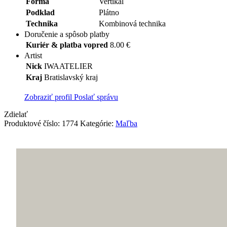
Forma
Vertikal
Podklad
Plátno
Technika
Kombinová technika
Doručenie a spôsob platby
Kuriér & platba vopred
8.00 €
Artist
Nick
IWAATELIER
Kraj
Bratislavský kraj
Zobraziť profil
Poslať správu
Zdielať
Produktové číslo:
1774
Kategórie:
Maľba