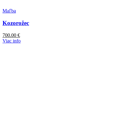
Maľba
Kozorožec
700.00
€
Viac info