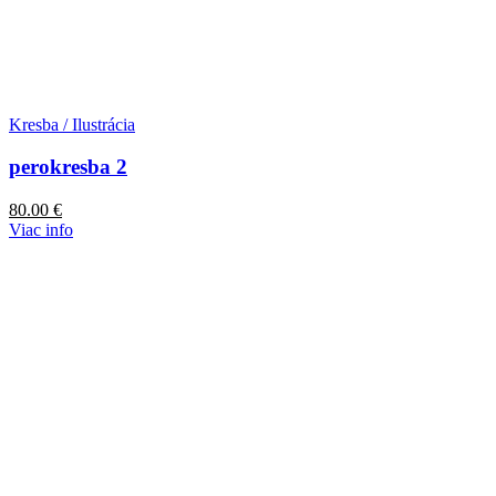
Kresba / Ilustrácia
perokresba 2
80.00
€
Viac info