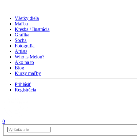
Všetky diela
Maľba
Kresba / Ilustrácia
Grafika
Socha
Fotografia
Artists
Who is Melon?
Ako na to
Blog
Kurzy maľby
Prihlásiť
Registrácia
0