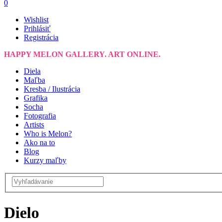
0
Wishlist
Prihlásiť
Registrácia
HAPPY MELON GALLERY. ART ONLINE.
Diela
Maľba
Kresba / Ilustrácia
Grafika
Socha
Fotografia
Artists
Who is Melon?
Ako na to
Blog
Kurzy maľby
Dielo