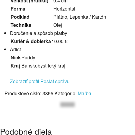
Veľkosť (hrúbka)
0.4 cm
Forma
Horizontal
Podklad
Plátno, Lepenka / Kartón
Technika
Olej
Doručenie a spôsob platby
Kuriér & dobierka
10.00 €
Artist
Nick
Paddy
Kraj
Banskobystrický kraj
Zobraziť profil
Poslať správu
Produktové číslo:
3895
Kategórie:
Maľba
Podobné diela