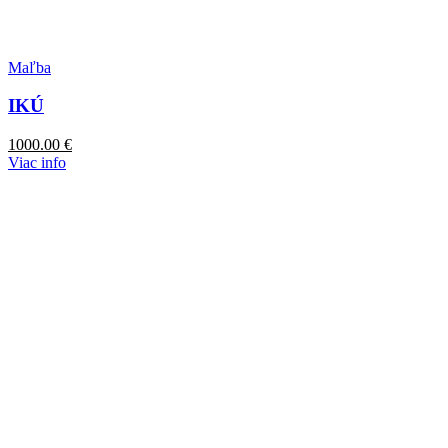
Maľba
IKÚ
1000.00
€
Viac info