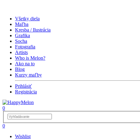
Všetky diela
Maľba
Kresba / Ilustrácia
Grafika
Socha
Fotografia
Artists
Who is Melon?
Ako na to
Blog
Kurzy maľby
Prihlásiť
Registrácia
0
0
Wishlist