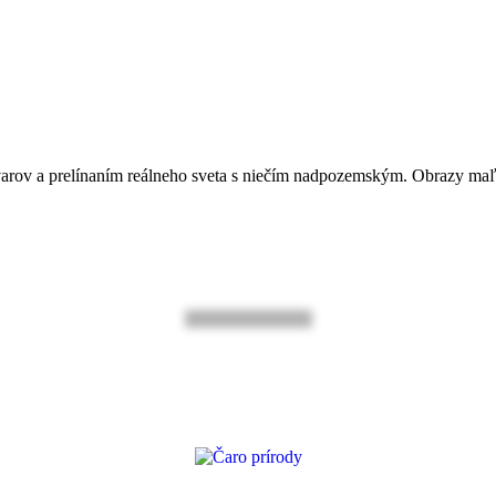
arov a prelínaním reálneho sveta s niečím nadpozemským. Obrazy maľujem