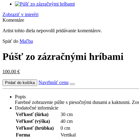
Zobraziť v interéri
Komentáre
Artist tohto diela nepovolil pridávanie komentárov.
Späť do
Maľba
Púšť zo zázračnými hríbami
100.00
€
Navrhnúť cenu
Popis
Farebné zobrazenie púšte s piesočnými dunami a kaktusmi. Zos
Dodatočné informácie
Veľkosť (šírka)
30 cm
Veľkosť (výška)
40 cm
Veľkosť (hrúbka)
0 cm
Forma
Vertikal