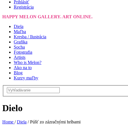
Prihlásiť
Registrácia
HAPPY MELON GALLERY. ART ONLINE.
Diela
Maľba
Kresba / Ilustrácia
Grafika
Socha
Fotografia
Artists
Who is Melon?
Ako na to
Blog
Kurzy maľby
Dielo
Home
/
Diela
/
Púšť zo zázračnými hríbami