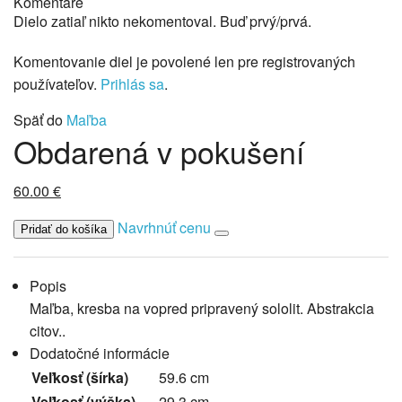
Komentáre
Dielo zatiaľ nikto nekomentoval. Buď prvý/prvá.
Komentovanie diel je povolené len pre registrovaných
používateľov.
Prihlás sa
.
Späť do
Maľba
Obdarená v pokušení
60.00
€
Navrhnúť cenu
Popis
Maľba, kresba na vopred pripravený sololit. Abstrakcia
citov..
Dodatočné informácie
Veľkosť (šírka)
59.6 cm
Veľkosť (výška)
29.3 cm