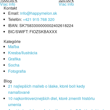
1000.00
€
320.00
€
Viac info
Viac info
Kontakt
Email:
info@happymelon.sk
Telefón:
+421 915 768 320
IBAN: SK7583300000002402618224
BIC/SWIFT: FIOZSKBAXXX
Kategórie
Maľba
Kresba/Ilustrácia
Grafika
Socha
Fotografia
Blog
21 najlepších malieb o láske, ktoré boli kedy
namaľované
10 najkontroverznejších diel, ktoré zmenili históriu
umenia