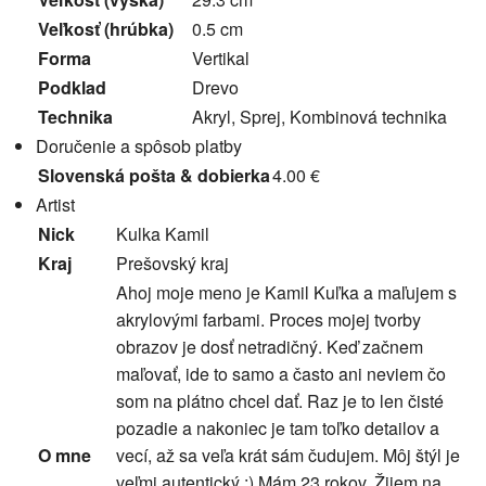
Veľkosť (hrúbka)
0.5 cm
Forma
Vertikal
Podklad
Drevo
Technika
Akryl, Sprej, Kombinová technika
Doručenie a spôsob platby
Slovenská pošta & dobierka
4.00 €
Artist
Nick
Kulka Kamil
Kraj
Prešovský kraj
Ahoj moje meno je Kamil Kuľka a maľujem s
akrylovými farbami. Proces mojej tvorby
obrazov je dosť netradičný. Keď začnem
maľovať, ide to samo a často ani neviem čo
som na plátno chcel dať. Raz je to len čisté
pozadie a nakoniec je tam toľko detailov a
O mne
vecí, až sa veľa krát sám čudujem. Môj štýl je
veľmi autentický :) Mám 23 rokov. Žijem na