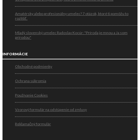
Amatérsky alebo profesionálny umelec? 7 otázok, ktoré ti pomôžu to
rozlíšiť.
Mladý slovenský umelec Radoslav Kocúr: "Príroda je mnou a Ja som
prírodou"
INFORMÁCIE
Obchodné podmienky
Ochrana súkromia
Používanie Cookies
Vzorový formulár na odstúpenie od zmluvy
Reklamačný formulár