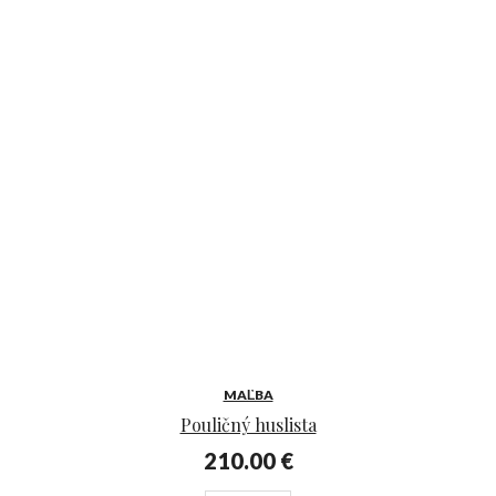
MAĽBA
Pouličný huslista
210.00
€