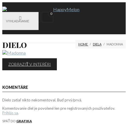
0
DIELO
HOME
/
DIELA
/
MADONNA
ZOBRAZIŤ V INTERÉRI
KOMENTÁRE
Dielo zatiaľ nikto nekomentoval. Buď prvý/prvá.
Komentovanie diel je povolené len pre registrovaných používateľov.
Prihlás sa
.
SPÄŤ DO
GRAFIKA