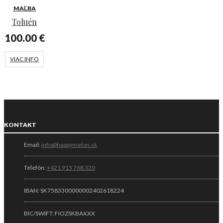
MAĽBA
Toluén
100.00
€
VIAC INFO
KONTAKT
Email:
info@happymelon.sk
Telefón:
+421 915 768 320
IBAN: SK7583300000002402618224
BIC/SWIFT: FIOZSKBAXXX