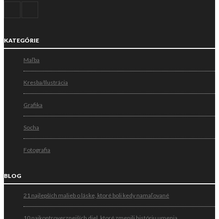
KATEGÓRIE
Maľba
Kresba/Ilustrácia
Grafika
Socha
Fotografia
BLOG
21 najlepších malieb o láske, ktoré boli kedy namaľované
10 najkontroverznejších diel, ktoré zmenili históriu umenia