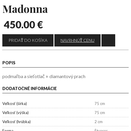
Madonna
450.00
€
NAVRHNÚŤ CENU
POPIS
podmaľba a sieťotlač + diamantový prach
DODATOČNÉ INFORMÁCIE
Veľkosť (šírka)
75 cm
Veľkosť (výška)
75 cm
Veľkosť (hrúbka)
2 cm
Forma
Štvorec