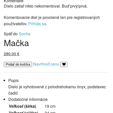
Komentáre
Dielo zatiaľ nikto nekomentoval. Buď prvý/prvá.
Komentovanie diel je povolené len pre registrovaných
používateľov.
Prihlás sa
.
Späť do
Socha
Mačka
280.00
€
Navrhnúť cenu
Popis
Dielo je vyhotovené z polodrahokamu ónyx, podstavec
čadič
Dodatočné informácie
Veľkosť (šírka)
19 cm
Veľkosť (výška)
24 cm