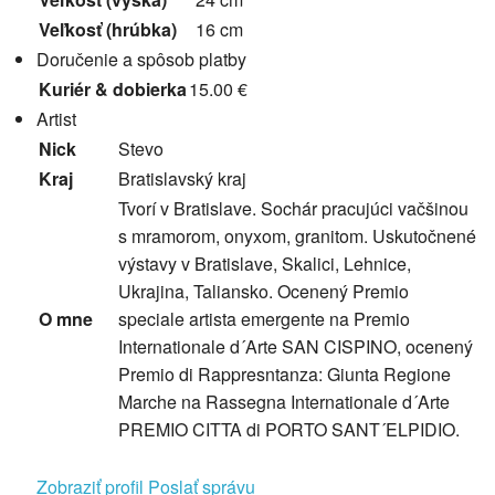
Veľkosť (hrúbka)
16 cm
Doručenie a spôsob platby
Kuriér & dobierka
15.00 €
Artist
Nick
Stevo
Kraj
Bratislavský kraj
Tvorí v Bratislave. Sochár pracujúci vačšinou
s mramorom, onyxom, granitom. Uskutočnené
výstavy v Bratislave, Skalici, Lehnice,
Ukrajina, Taliansko. Ocenený Premio
O mne
speciale artista emergente na Premio
Internationale d´Arte SAN CISPINO, ocenený
Premio di Rappresntanza: Giunta Regione
Marche na Rassegna Internationale d´Arte
PREMIO CITTA di PORTO SANT´ELPIDIO.
Zobraziť profil
Poslať správu