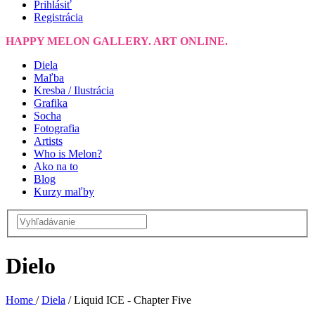
Prihlásiť
Registrácia
HAPPY MELON GALLERY. ART ONLINE.
Diela
Maľba
Kresba / Ilustrácia
Grafika
Socha
Fotografia
Artists
Who is Melon?
Ako na to
Blog
Kurzy maľby
Dielo
Home
/
Diela
/
Liquid ICE - Chapter Five