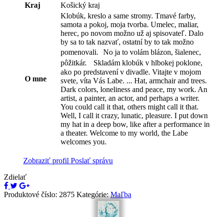
Kraj
Košický kraj
Klobúk, kreslo a same stromy. Tmavé farby,
samota a pokoj, moja tvorba. Umelec, maliar,
herec, po novom možno už aj spisovateľ. Dalo
by sa to tak nazvať, ostatní by to tak možno
pomenovali. No ja to volám blázon, šialenec,
pôžitkár. Skladám klobúk v hlbokej poklone,
ako po predstavení v divadle. Vitajte v mojom
O mne
svete, víta Vás Labe. ... Hat, armchair and trees.
Dark colors, loneliness and peace, my work. An
artist, a painter, an actor, and perhaps a writer.
You could call it that, others might call it that.
Well, I call it crazy, lunatic, pleasure. I put down
my hat in a deep bow, like after a performance in
a theater. Welcome to my world, the Labe
welcomes you.
Zobraziť profil
Poslať správu
Zdielať
Produktové číslo:
2875
Kategórie:
Maľba