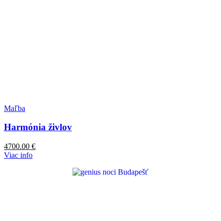
Maľba
Harmónia živlov
4700.00
€
Viac info