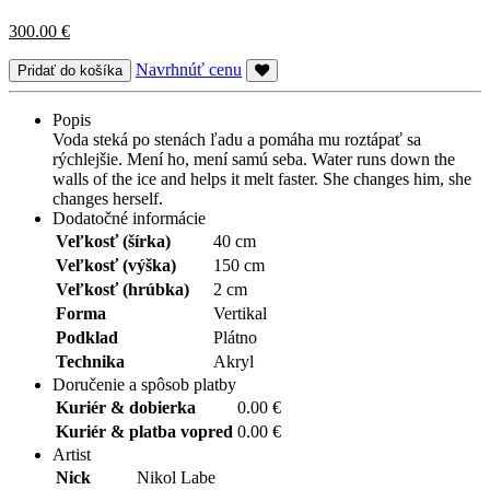
300.00
€
Navrhnúť cenu
Popis
Voda steká po stenách ľadu a pomáha mu roztápať sa
rýchlejšie. Mení ho, mení samú seba. Water runs down the
walls of the ice and helps it melt faster. She changes him, she
changes herself.
Dodatočné informácie
Veľkosť (šírka)
40 cm
Veľkosť (výška)
150 cm
Veľkosť (hrúbka)
2 cm
Forma
Vertikal
Podklad
Plátno
Technika
Akryl
Doručenie a spôsob platby
Kuriér & dobierka
0.00 €
Kuriér & platba vopred
0.00 €
Artist
Nick
Nikol Labe