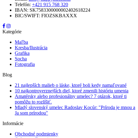
Telefón:
+421 915 768 320
IBAN: SK7583300000002402618224
BIC/SWIFT: FIOZSKBAXXX
Kategórie
Maľba
Kresba/Ilustrácia
Grafika
Socha
Fotografia
Blog
21 najlepších malieb o láske, ktoré boli kedy namaľované
10 najkontroverznejších diel, ktoré zmenili históriu umenia
Amatérsky alebo profesionálny umelec? 7 otázok, ktoré ti
pomôžu to rozlíšiť.
Mladý slovenský umelec Radoslav Kocúr: "Príroda je mnou a
Ja som prírodou"
Informácie
Obchodné podmienky