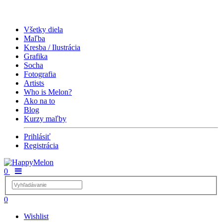
Všetky diela
Maľba
Kresba / Ilustrácia
Grafika
Socha
Fotografia
Artists
Who is Melon?
Ako na to
Blog
Kurzy maľby
Prihlásiť
Registrácia
0
0
Wishlist