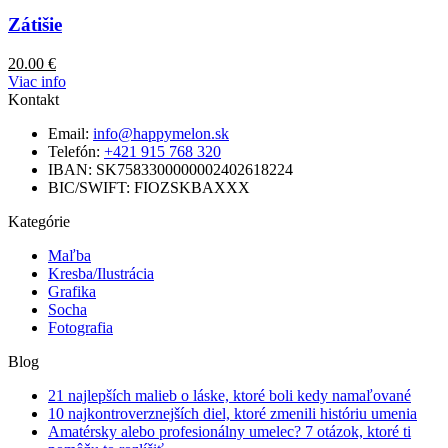
Zátišie
20.00
€
Viac info
Kontakt
Email:
info@happymelon.sk
Telefón:
+421 915 768 320
IBAN: SK7583300000002402618224
BIC/SWIFT: FIOZSKBAXXX
Kategórie
Maľba
Kresba/Ilustrácia
Grafika
Socha
Fotografia
Blog
21 najlepších malieb o láske, ktoré boli kedy namaľované
10 najkontroverznejších diel, ktoré zmenili históriu umenia
Amatérsky alebo profesionálny umelec? 7 otázok, ktoré ti