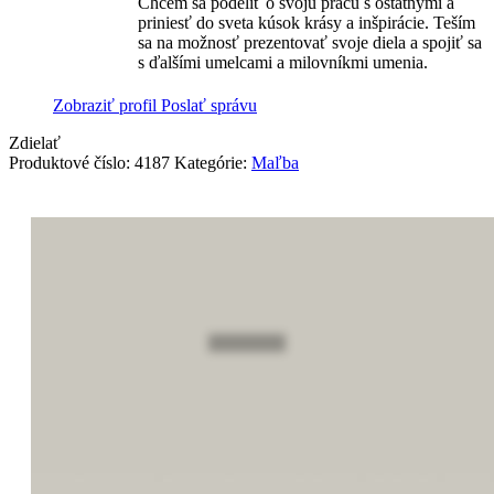
Chcem sa podeliť o svoju prácu s ostatnými a
priniesť do sveta kúsok krásy a inšpirácie. Teším
sa na možnosť prezentovať svoje diela a spojiť sa
s ďalšími umelcami a milovníkmi umenia.
Zobraziť profil
Poslať správu
Zdielať
Produktové číslo:
4187
Kategórie:
Maľba