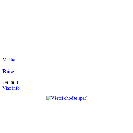
Maľba
Róse
250.00
€
Viac info