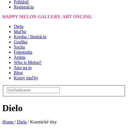
Prihlásiť
Registrácia
HAPPY MELON GALLERY. ART ONLINE.
Diela
Maľba
Kresba / Ilustrácia
Grafika
Socha
Fotografia
Artists
Who is Melon?
Ako na to
Blog
Kurzy maľby
Dielo
Home
/
Diela
/
Kozmické slzy