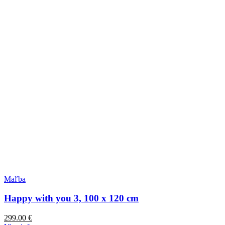
Maľba
Happy with you 3, 100 x 120 cm
299.00
€