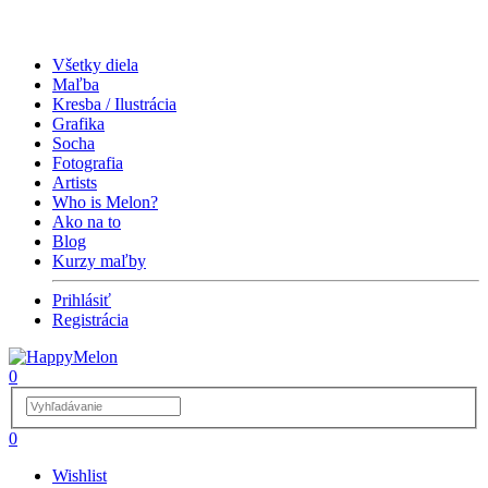
Všetky diela
Maľba
Kresba / Ilustrácia
Grafika
Socha
Fotografia
Artists
Who is Melon?
Ako na to
Blog
Kurzy maľby
Prihlásiť
Registrácia
0
0
Wishlist