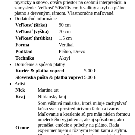
mysticky a snovo, otvára priestor na osobnú interpretáciu a
zamyslenie. Veľkosť 50šx70v cm Kvalitný akryl na plátne,
platno s drevenými rámom. Vlastnoručne maľované.
Dodatočné informácie
Veľkosť (šírka)
50 cm
Veľkosť (výška)
70 cm
Veľkosť (hrúbka)
1.5 cm
Forma
Vertikal
Podklad
Plátno, Drevo
Technika
Akryl
Doručenie a spôsob platby
Kuriér & platba vopred
5.00 €
Slovenská pošta & platba vopred
5.00 €
Artist
Nick
Martina.art
Kraj
Nitriansky kraj
Som vášnivá maliarka, ktorá miluje zachytávať
krásu sveta prostredníctvom farieb a tvarov.
Maľovanie a kreslenie sú pre mňa nielen formou
umeleckého vyjadrenia, ale aj spôsobom, ako
prenášať emócie a príbehy na plátno. Rada
O mne
experimentujem s rôznymi technikami a štýlmi.