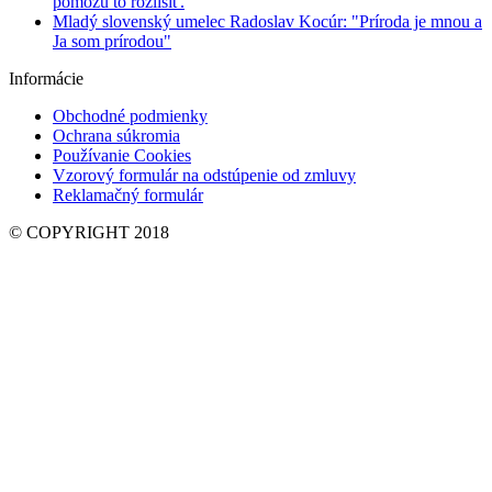
pomôžu to rozlíšiť.
Mladý slovenský umelec Radoslav Kocúr: "Príroda je mnou a
Ja som prírodou"
Informácie
Obchodné podmienky
Ochrana súkromia
Používanie Cookies
Vzorový formulár na odstúpenie od zmluvy
Reklamačný formulár
© COPYRIGHT 2018