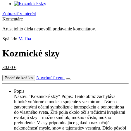
Zobraziť v interéri
Komentáre
Artist tohto diela nepovolil pridávanie komentárov.
Späť do
Maľba
Kozmické slzy
30.00
€
Navrhnúť cenu
Popis
Názov: "Kozmické slzy" Popis: Tento obraz zachytáva
hlboké vnútorné emócie a spojenie s vesmírom. Tvár so
zatvorenými očami symbolizuje introspekciu a ponorenie sa
do vlastného sveta. Žlté polia okolo očí s tečúcimi kvapkami
evokujú slzy – možno smútok, možno očistu, možno
prebudenie. Vlasy pripomínajúce galaxiu naznačujú
nekonečnosť mysle, snov a tajomstiev vesmíru. Dielo pôsobí