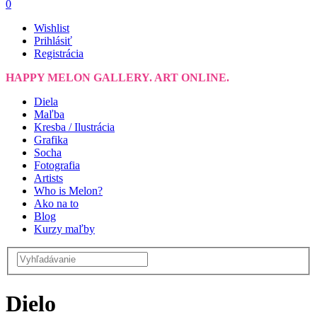
0
Wishlist
Prihlásiť
Registrácia
HAPPY MELON GALLERY. ART ONLINE.
Diela
Maľba
Kresba / Ilustrácia
Grafika
Socha
Fotografia
Artists
Who is Melon?
Ako na to
Blog
Kurzy maľby
Dielo