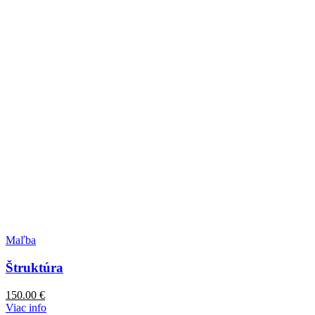
Maľba
Štruktúra
150.00
€
Viac info