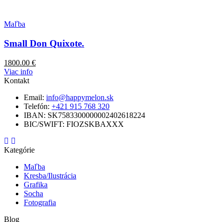
Maľba
Small Don Quixote.
1800.00
€
Viac info
Kontakt
Email:
info@happymelon.sk
Telefón:
+421 915 768 320
IBAN: SK7583300000002402618224
BIC/SWIFT: FIOZSKBAXXX
Kategórie
Maľba
Kresba/Ilustrácia
Grafika
Socha
Fotografia
Blog