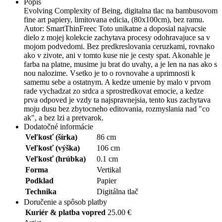
Popis
Evolving Complexity of Being, digitalna tlac na bambusovom
fine art papiery, limitovana edicia, (80x100cm), bez ramu.
Autor: SmartThinFreec Toto unikatne a doposial najvacsie
dielo z mojej kolekcie zachytava procesy odohravajuce sa v
mojom podvedomi. Bez predkreslovania ceruzkami, rovnako
ako v zivote, ani v tomto kuse nie je cesty spat. Akonahle je
farba na platne, musime ju brat do uvahy, a je len na nas ako s
nou nalozime. Vsetko je to o rovnovahe a uprimnosti k
samemu sebe a ostatnym. A kedze umenie by malo v prvom
rade vychadzat zo srdca a sprostredkovat emocie, a kedze
prva odpoved je vzdy ta najspravnejsia, tento kus zachytava
moju dusu bez zbytocneho editovania, rozmyslania nad "co
ak", a bez lzi a pretvarok.
Dodatočné informácie
Veľkosť (šírka)
86 cm
Veľkosť (výška)
106 cm
Veľkosť (hrúbka)
0.1 cm
Forma
Vertikal
Podklad
Papier
Technika
Digitálna tlač
Doručenie a spôsob platby
Kuriér & platba vopred
25.00 €