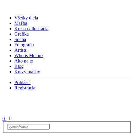
Všetky diela
Maľba
Kresba / Ilustrácia
Grafika
Socha
Fotografia
Artists
Who is Melon?
Ako na to
Blog
Kurzy maľby
Prihlásiť
Registrácia
0