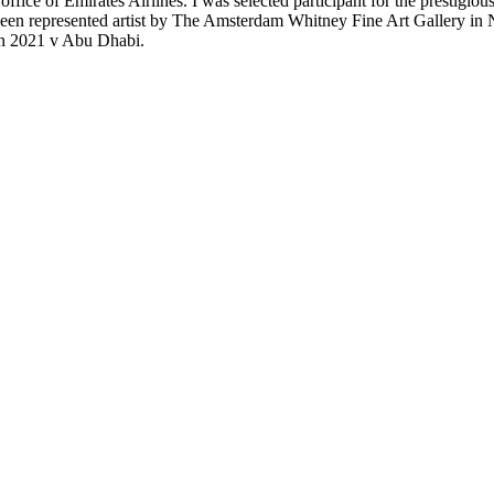
ffice of Emirates Airlines. I was selected participant for the prestigi
been represented artist by The Amsterdam Whitney Fine Art Gallery in
in 2021 v Abu Dhabi.