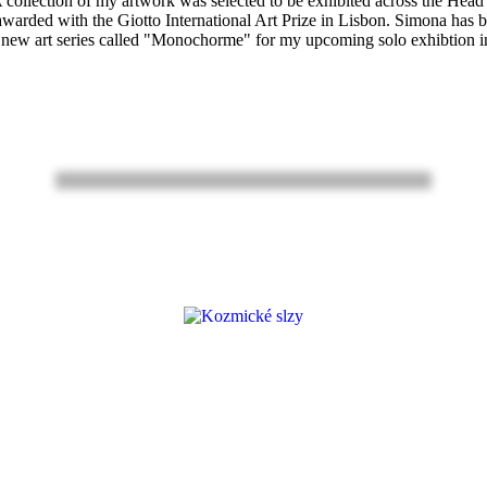
collection of my artwork was selected to be exhibited across the Head o
arded with the Giotto International Art Prize in Lisbon. Simona has 
a new art series called "Monochorme" for my upcoming solo exhibtion 