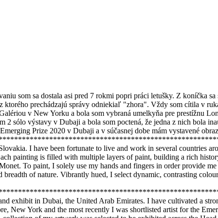
iu som sa dostala asi pred 7 rokmi popri práci letušky. Z koníčka sa 
cez ktorého prechádzajú správy odniekiaľ "zhora". Vždy som cítila v r
alériou v New Yorku a bola som vybraná umelkyňa pre prestížnu Londo
 2 sólo výstavy v Dubaji a bola som poctená, že jedna z nich bola i
 Emerging Prize 2020 v Dubaji a v súčasnej dobe mám vystavené obr
*********************************************************
n Slovakia. I have been fortunate to live and work in several countries
. Each painting is filled with multiple layers of paint, building a rich 
net. To paint, I solely use my hands and fingers in order provide me 
breadth of nature. Vibrantly hued, I select dynamic, contrasting colou
********************************************************
and exhibit in Dubai, the United Arab Emirates. I have cultivated a str
re, New York and the most recently I was shortlisted artist for the Em