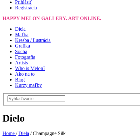
Prihlásiť
Registrácia
HAPPY MELON GALLERY. ART ONLINE.
Diela
Maľba
Kresba / Ilustrácia
Grafika
Socha
Fotografia
Artists
Who is Melon?
Ako na to
Blog
Kurzy maľby
Dielo
Home
/
Diela
/
Champagne Silk