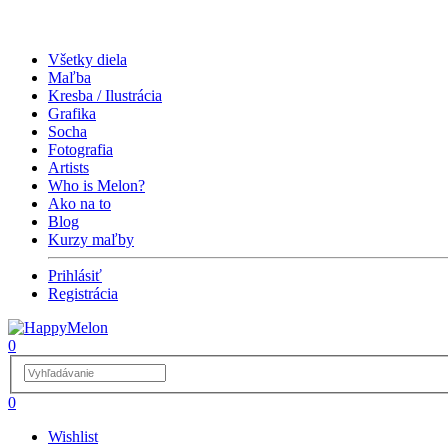
Všetky diela
Maľba
Kresba / Ilustrácia
Grafika
Socha
Fotografia
Artists
Who is Melon?
Ako na to
Blog
Kurzy maľby
Prihlásiť
Registrácia
0
0
Wishlist