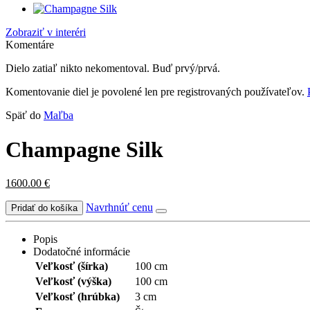
Zobraziť v interéri
Komentáre
Dielo zatiaľ nikto nekomentoval. Buď prvý/prvá.
Komentovanie diel je povolené len pre registrovaných používateľov.
Späť do
Maľba
Champagne Silk
1600.00
€
Navrhnúť cenu
Popis
Dodatočné informácie
Veľkosť (šírka)
100 cm
Veľkosť (výška)
100 cm
Veľkosť (hrúbka)
3 cm