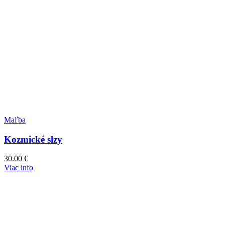
Maľba
Kozmické slzy
30.00
€
Viac info