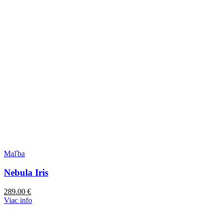
Maľba
Nebula Iris
289.00
€
Viac info