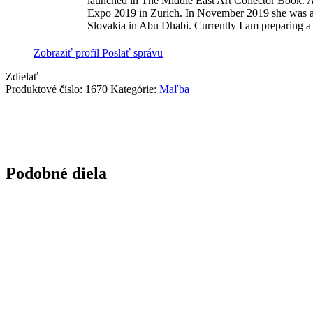
launched in The Middle East Art Collector Book. A 
Expo 2019 in Zurich. In November 2019 she was aw
Slovakia in Abu Dhabi. Currently I am preparing 
Zobraziť profil
Poslať správu
Zdielať
Produktové číslo:
1670
Kategórie:
Maľba
Podobné diela