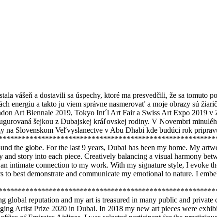
stala vášeň a dostavili sa úspechy, ktoré ma presvedčili, že sa tomut
ukách energiu a takto ju viem správne nasmerovať a moje obrazy sú žia
n Art Biennale 2019, Tokyo Int´l Art Fair a Swiss Art Expo 2019 v Z
naugurovaná šejkou z Dubajskej kráľovskej rodiny. V Novembri minulé
azy na Slovenskom Veľvyslanectve v Abu Dhabi kde budúci rok pripra
********************************************************
 around the globe. For the last 9 years, Dubai has been my home. My art
history and story into each piece. Creatively balancing a visual harmony b
an intimate connection to my work. With my signature style, I evoke t
rs to best demonstrate and communicate my emotional to nature. I embell
********************************************************
ong global reputation and my art is treasured in many public and private
erging Artist Prize 2020 in Dubai. In 2018 my new art pieces were exh