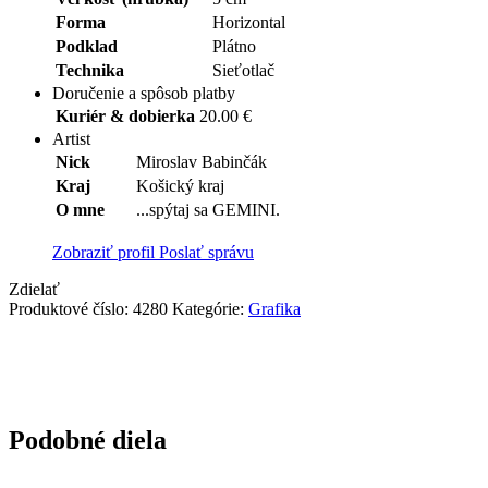
Forma
Horizontal
Podklad
Plátno
Technika
Sieťotlač
Doručenie a spôsob platby
Kuriér & dobierka
20.00 €
Artist
Nick
Miroslav Babinčák
Kraj
Košický kraj
O mne
...spýtaj sa GEMINI.
Zobraziť profil
Poslať správu
Zdielať
Produktové číslo:
4280
Kategórie:
Grafika
Podobné diela