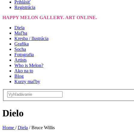
Prihlásiť
Registrácia
HAPPY MELON GALLERY. ART ONLINE.
Diela
Maľba
Kresba / Ilustrácia
Grafika
Socha
Fotografia
Artists
Who is Melon?
Ako na to
Blog
Kurzy maľby
Dielo
Home
/
Diela
/
Bruce Willis