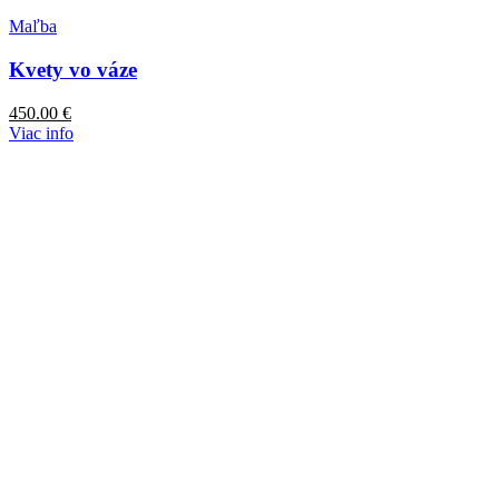
Maľba
Kvety vo váze
450.00
€
Viac info