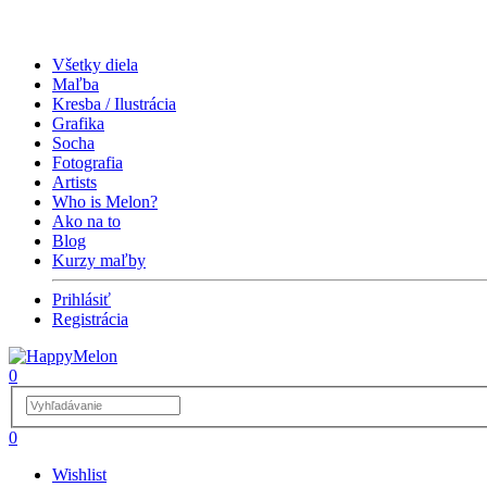
Všetky diela
Maľba
Kresba / Ilustrácia
Grafika
Socha
Fotografia
Artists
Who is Melon?
Ako na to
Blog
Kurzy maľby
Prihlásiť
Registrácia
0
0
Wishlist