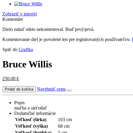
Zobraziť v interéri
Komentáre
Dielo zatiaľ nikto nekomentoval. Buď prvý/prvá.
Komentovanie diel je povolené len pre registrovaných používateľov.
Späť do
Grafika
Bruce Willis
250.00
€
Navrhnúť cenu
Popis
maľba a sieťotlač
Dodatočné informácie
Veľkosť (šírka)
103 cm
Veľkosť (výška)
68 cm
Veľkosť (hrúbka)
5 cm