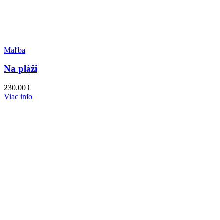
Maľba
Na pláži
230.00
€
Viac info